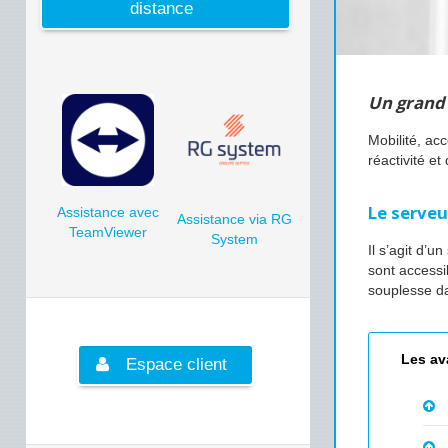
distance
Un grand 
Mobilité, ac
réactivité e
Le serveu
Assistance avec
Assistance via RG
TeamViewer
System
Il s’agit d’
sont accessi
souplesse da
Les av
Espace client